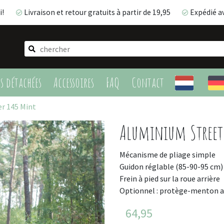
i!
Livraison et retour gratuits à partir de 19,95
Expédié a
Livraison et retour gratuits à partir de 19,95
Expédié 
es détachées
Accessoires
FAQ
Contact
r 145 Mint
Aluminium Street
Mécanisme de pliage simple
Guidon réglable (85-90-95 cm)
Frein à pied sur la roue arrière
Optionnel : protège-menton 
64,95