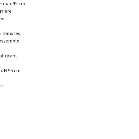
-> max 95 cm
rrière
ée
5 minutes
assemblé
fabricant
 x H 95 cm.
de