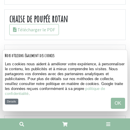
chaise de poupée rotan
Télécharger le PDF
Le berceau de la poupée rotan
Nous utilisons également des cookies
Les cookies nous aident à améliorer votre expérience, à personnaliser
Télécharger le PDF
le contenu, les publicités et à mieux comprendre les visites. Nous
partageons vos données avec des partenaires analytiques et
publicitaires. Pour plus de détails sur nos méthodes de collecte,
veuillez consulter notre politique en matière de cookies. Google traite
Porteur porsche carrera gt
les données reçues conformément à sa propre
politique de
confidentialité
.
Télécharger le PDF
Details
OK
draissienne fatbike