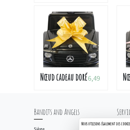
Nœud cadeau doré
Nœ
6,49
Bandits and Angels
Servi
Nous utilisons également des cookie
Siège
Comma