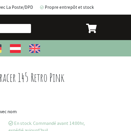
vec La Poste/DPD
Propre entrepôt et stock
avec La Poste/DPD
Propre entrepôt et stock
acer 145 Retro Pink
avec nom
En stock. Commandé avant 14:00hr,
expédié aujourd'hui!