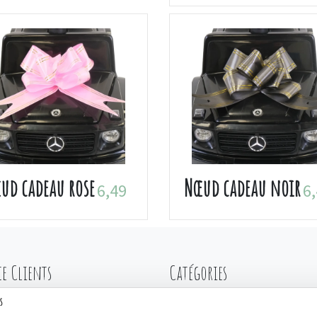
ud cadeau rose
Nœud cadeau noir
6,49
6
ce Clients
Catégories
s
nde & Livraison
Draisiennes