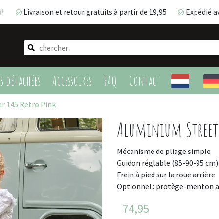
i!
Livraison et retour gratuits à partir de 19,95
Expédié a
Livraison et retour gratuits à partir de 19,95
Expédié 
es détachées
Accessoires
FAQ
Contact
r 145 Retro Pink
Aluminium Streetr
Mécanisme de pliage simple
Guidon réglable (85-90-95 cm)
Frein à pied sur la roue arrière
Optionnel : protège-menton 
74,95