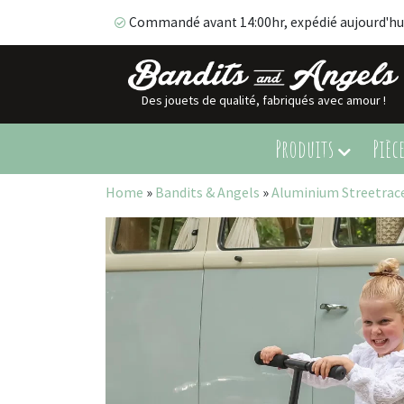
Commandé avant 14:00hr, expédié aujourd'hu
Des jouets de qualité, fabriqués avec amour !
Commandé avant 14:00hr, expédié aujourd'hui!
Produits
Pièc
Home
»
Bandits & Angels
»
Aluminium Streetrace