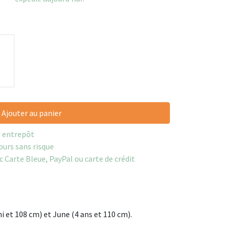
Ajouter au panier
e entrepôt
ours sans risque
c Carte Bleue, PayPal ou carte de crédit
i et 108 cm) et June (4 ans et 110 cm).