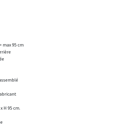
-> max 95 cm
rrière
ée
assemblé
fabricant
 x H 95 cm.
de