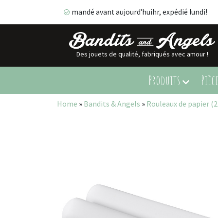
mandé avant aujourd'huihr, expédié lundi!
Des jouets de qualité, fabriqués avec amour !
mandé avant aujourd'huihr, expédié lundi!
Produits
Pièc
Home
»
Bandits & Angels
»
Rouleaux de papier (2