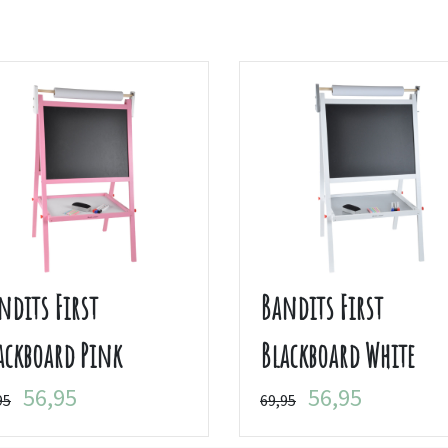
ndits First
Bandits First
ackboard Pink
Blackboard White
56,95
56,95
95
69,95