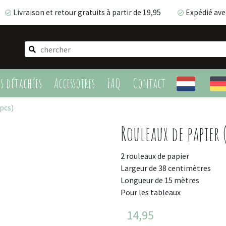
Livraison et retour gratuits à partir de 19,95
Expédié ave
Livraison et retour gratuits à partir de 19,95
Expédié av
es détachées
Accessoires
FAQ
Contact
pcs)
Rouleaux de papier 
2 rouleaux de papier
Largeur de 38 centimètres
Longueur de 15 mètres
Pour les tableaux
14,95