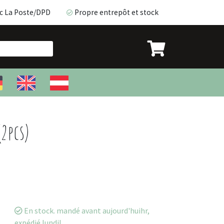
c La Poste/DPD
Propre entrepôt et stock
ec La Poste/DPD
Propre entrepôt et stock
(2pcs)
En stock. mandé avant aujourd'huihr,
expédié lundi!