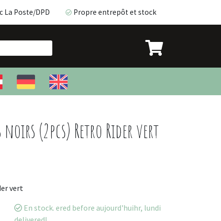
c La Poste/DPD
Propre entrepôt et stock
ec La Poste/DPD
Propre entrepôt et stock
 noirs (2pcs) Retro Rider vert
er vert
En stock. ered before aujourd'huihr, lundi
delivered!