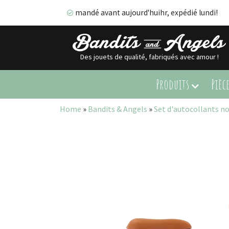
mandé avant aujourd'huihr, expédié lundi!
Des jouets de qualité, fabriqués avec amour !
mandé avant aujourd'huihr, expédié lundi!
Produits
Pièc
Home
»
Bandits & Angels
»
Set d'autocollants no