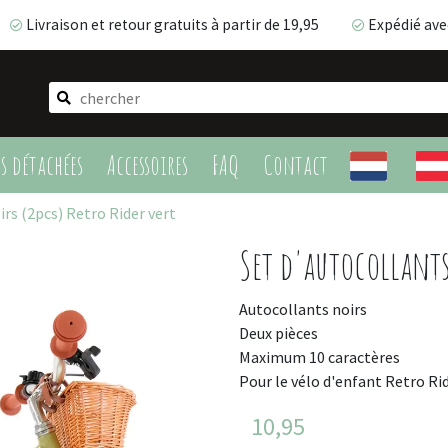
Livraison et retour gratuits à partir de 19,95
Expédié ave
Livraison et retour gratuits à partir de 19,95
Expédié av
es détachées
Accessoires
FAQ
Contact
irs (2pcs) Retro Rider vert
Set d'autocollants
Autocollants noirs
Deux pièces
Maximum 10 caractères
Pour le vélo d'enfant Retro Rid
10,95