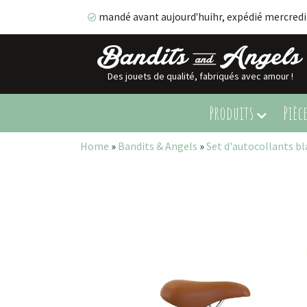
mandé avant aujourd'huihr, expédié mercredi
Des jouets de qualité, fabriqués avec amour !
mandé avant aujourd'huihr, expédié mercredi!
Produits
Pièc
Home
»
Bandits & Angels
»
Set d'autocollants bl