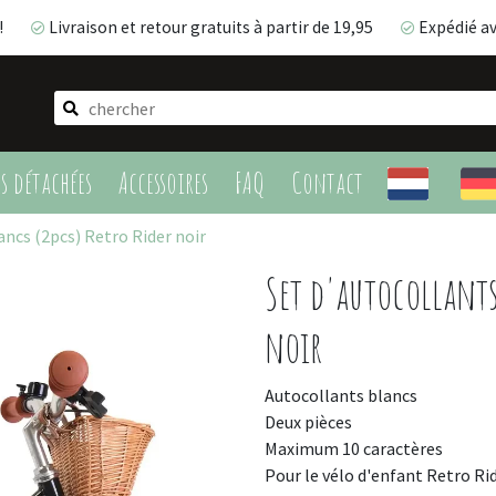
!
Livraison et retour gratuits à partir de 19,95
Expédié a
Livraison et retour gratuits à partir de 19,95
Expédié 
es détachées
Accessoires
FAQ
Contact
ancs (2pcs) Retro Rider noir
Set d'autocollants
noir
Autocollants blancs
Deux pièces
Maximum 10 caractères
Pour le vélo d'enfant Retro Rid