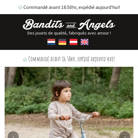
Commandé avant 16:50hr, expédié aujourd'hui!
Des jouets de qualité, fabriqués avec amour !
Commandé avant 16:50hr, expédié aujourd'hui!
‹
›