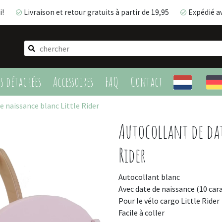
i!
Livraison et retour gratuits à partir de 19,95
Expédié a
Livraison et retour gratuits à partir de 19,95
Expédié 
es détachées
Accessoires
FAQ
Contact
e naissance blanc Little Rider
Autocollant de dat
Rider
Autocollant blanc
Avec date de naissance (10 car
Pour le vélo cargo Little Rider
Facile à coller