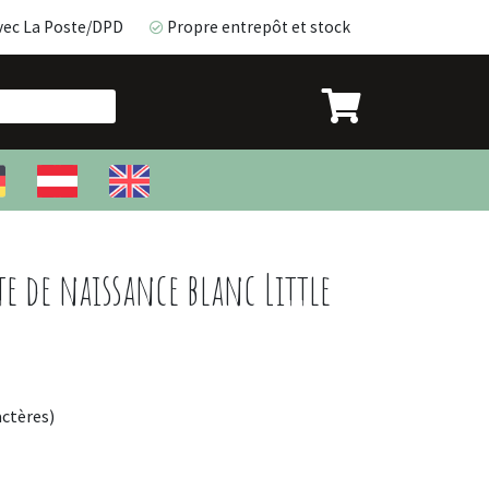
vec La Poste/DPD
Propre entrepôt et stock
avec La Poste/DPD
Propre entrepôt et stock
e de naissance blanc Little
actères)