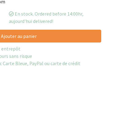
nom
En stock. Ordered before 14:00hr,
aujourd'hui delivered!
Ajouter au panier
e entrepôt
ours sans risque
c Carte Bleue, PayPal ou carte de crédit