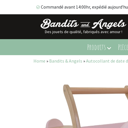
Commandé avant 14:00hr, expédié aujourd'hu
Des jouets de qualité, fabriqués avec amour !
Commandé avant 14:00hr, expédié aujourd'hui!
Produits
Pièc
Home
»
Bandits & Angels
»
Autocollant de date d