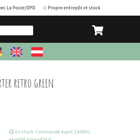
vec La Poste/DPD
Propre entrepôt et stock
avec La Poste/DPD
Propre entrepôt et stock
ter retro green
En stock. Commandé avant 14:00hr,
expédié aujourd'hui!