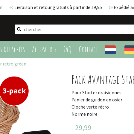
i!
Livraison et retour gratuits à partir de 19,95
Expédié a
Livraison et retour gratuits à partir de 19,95
Expédié 
es détachées
Accessoires
FAQ
Contact
r retro green
Pack Avantage Star
Pour Starter draisiennes
Panier de guidon en osier
Cloche verte rétro
Norme noire
29,99