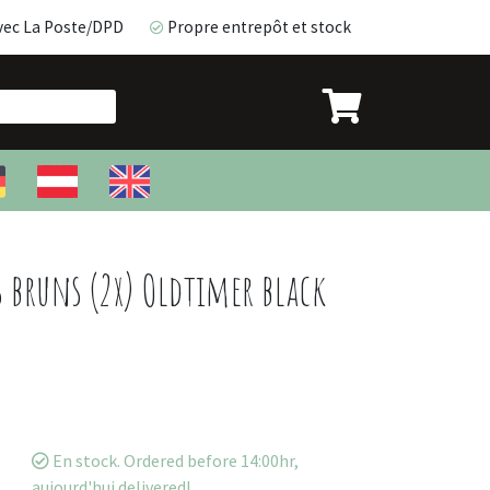
vec La Poste/DPD
Propre entrepôt et stock
avec La Poste/DPD
Propre entrepôt et stock
 bruns (2x) Oldtimer black
En stock. Ordered before 14:00hr,
aujourd'hui delivered!