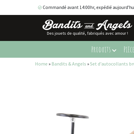
Commandé avant 14:00hr, expédié aujourd'hu
Des jouets de qualité, fabriqués avec amour !
Commandé avant 14:00hr, expédié aujourd'hui!
Produits
Pièc
Home
»
Bandits & Angels
»
Set d'autocollants br