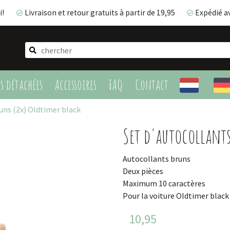
i!
Livraison et retour gratuits à partir de 19,95
Expédié a
Livraison et retour gratuits à partir de 19,95
Expédié 
es détachées
Accessoires
FAQ
Contact
uns (2x) Oldtimer black
Set d'autocollants
Autocollants bruns
Deux pièces
Maximum 10 caractères
Pour la voiture Oldtimer black
10,95