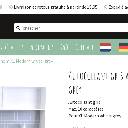
i!
Livraison et retour gratuits à partir de 19,95
Expédié a
Livraison et retour gratuits à partir de 19,95
Expédié 
es détachées
Accessoires
FAQ
Contact
c nom XL Modern white-grey
Autocollant gris 
grey
Autocollant gris
Max. 10 caractères
Pour XL Modern white-grey