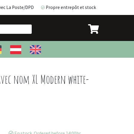
vec La Poste/DPD
Propre entrepôt et stock
avec La Poste/DPD
Propre entrepôt et stock
avec nom XL Modern white-
En stock. Ordered before 14:00hr,