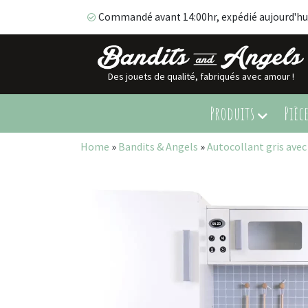
Commandé avant 14:00hr, expédié aujourd'hu
Des jouets de qualité, fabriqués avec amour !
Commandé avant 14:00hr, expédié aujourd'hui!
Produits
Pièc
Home
»
Bandits & Angels
»
Autocollant gris ave