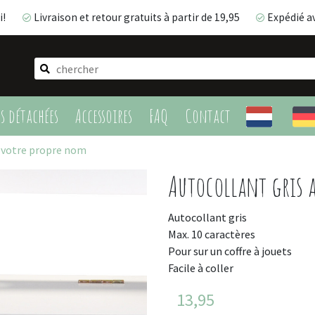
i!
Livraison et retour gratuits à partir de 19,95
Expédié a
Livraison et retour gratuits à partir de 19,95
Expédié 
es détachées
Accessoires
FAQ
Contact
c votre propre nom
Autocollant gris 
Autocollant gris
Max. 10 caractères
Pour sur un coffre à jouets
Facile à coller
13,95