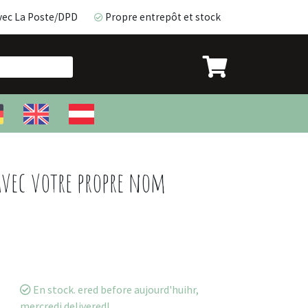
vec La Poste/DPD
Propre entrepôt et stock
avec La Poste/DPD
Propre entrepôt et stock
avec votre propre nom
En stock. ered before aujourd'huihr,
mercredi delivered!