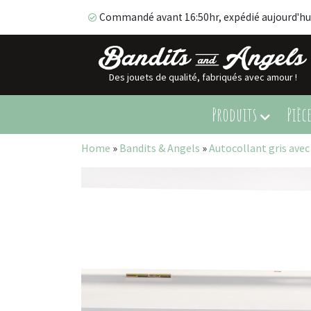
Commandé avant 16:50hr, expédié aujourd'hu
Des jouets de qualité, fabriqués avec amour !
Commandé avant 16:50hr, expédié aujourd'hui!
Produits
Pièc
Home
»
Bandits & Angels
»
Autocollant gris ave