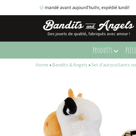
mandé avant aujourd'huihr, expédié lundi!
Des jouets de qualité, fabriqués avec amour !
mandé avant aujourd'huihr, expédié lundi!
Produits
Pièc
Home
»
Bandits & Angels
»
Set d'autocollants no