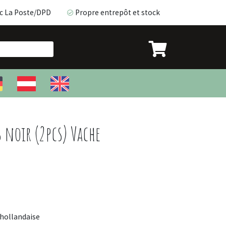
c La Poste/DPD
Propre entrepôt et stock
ec La Poste/DPD
Propre entrepôt et stock
 noir (2pcs) Vache
 hollandaise