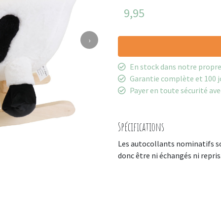
9,95
›
En stock dans notre propr
Garantie complète et 100 j
Payer en toute sécurité ave
Spécifications
Les autocollants nominatifs s
donc être ni échangés ni repris