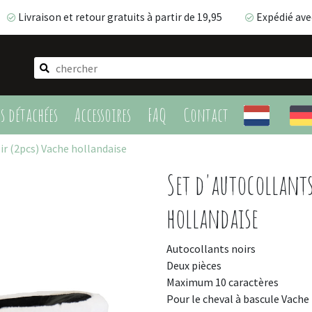
Livraison et retour gratuits à partir de 19,95
Expédié ave
Livraison et retour gratuits à partir de 19,95
Expédié av
es détachées
Accessoires
FAQ
Contact
ir (2pcs) Vache hollandaise
Set d'autocollants
hollandaise
Autocollants noirs
Deux pièces
Maximum 10 caractères
Pour le cheval à bascule Vache