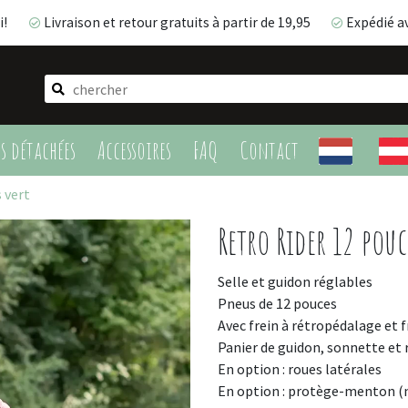
i!
Livraison et retour gratuits à partir de 19,95
Expédié a
Livraison et retour gratuits à partir de 19,95
Expédié 
es détachées
Accessoires
FAQ
Contact
 vert
Retro Rider 12 pouc
Selle et guidon réglables
Pneus de 12 pouces
Avec frein à rétropédalage et
Panier de guidon, sonnette et 
En option : roues latérales
En option : protège-menton (n