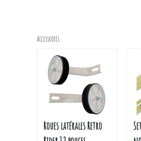
Accessoires
Roues latérales Retro
Se
Rider 12 pouces
no