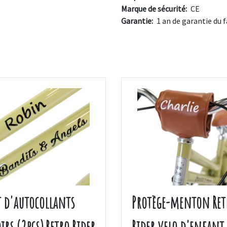
Marque de sécurité:
CE
Garantie:
1 an de garantie du 
t d'autocollants
Protège-menton Ret
irs (2pcs) Retro Rider
Rider velo d'enfant