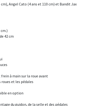
 cm), Angel Cato (4 ans et 110 cm) et Bandit Jax
 cm.)
 de 42 cm
ui
ouces
 frein à main sur la roue avant
s roues et les pédales
ible en option
tage du guidon, de la selle et des pédales