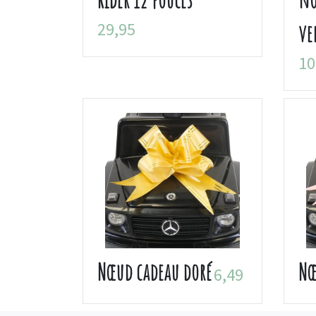
29,95
ve
10
Nœud cadeau doré
Nœ
6,49