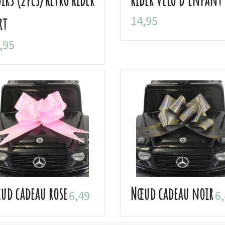
14,95
rt
,95
ud cadeau rose
Nœud cadeau noir
6,49
6