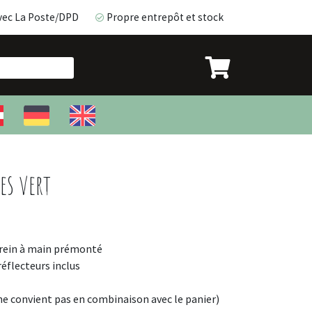
vec La Poste/DPD
Propre entrepôt et stock
avec La Poste/DPD
Propre entrepôt et stock
es vert
 frein à main prémonté
réflecteurs inclus
e convient pas en combinaison avec le panier)