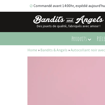
Commandé avant 14:00hr, expédié aujourd'hu
Des jouets de qualité, fabriqués avec amour !
Commandé avant 14:00hr, expédié aujourd'hui!
Produits
Pièc
Home
»
Bandits & Angels
»
Autocollant noir avec