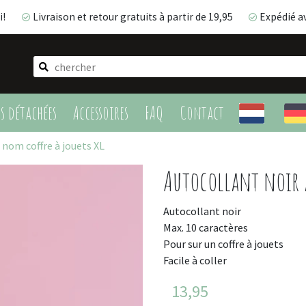
i!
Livraison et retour gratuits à partir de 19,95
Expédié a
Livraison et retour gratuits à partir de 19,95
Expédié 
es détachées
Accessoires
FAQ
Contact
 nom coffre à jouets XL
Autocollant noir 
Autocollant noir
Max. 10 caractères
Pour sur un coffre à jouets
Facile à coller
13,95