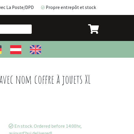
vec La Poste/DPD
Propre entrepôt et stock
avec La Poste/DPD
Propre entrepôt et stock
avec nom coffre à jouets XL
En stock. Ordered before 14:00hr,
aujourd'hui delivered!